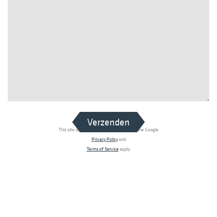
Verzenden
This site is protected by reCAPTCHA and the Google
Privacy Policy
and
Terms of Service
apply.