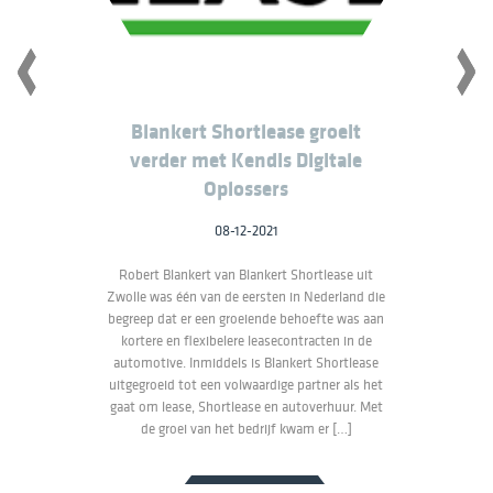
Blankert Shortlease groeit
verder met Kendis Digitale
Oplossers
08-12-2021
Robert Blankert van Blankert Shortlease uit
Zwolle was één van de eersten in Nederland die
begreep dat er een groeiende behoefte was aan
kortere en flexibelere leasecontracten in de
automotive. Inmiddels is Blankert Shortlease
uitgegroeid tot een volwaardige partner als het
gaat om lease, Shortlease en autoverhuur. Met
de groei van het bedrijf kwam er […]